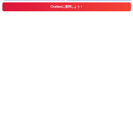
は、随時質問も受付中です。ぜひフォローしてくださいね！
Chatbotに質問しよう！
▲資料請求はこちらから