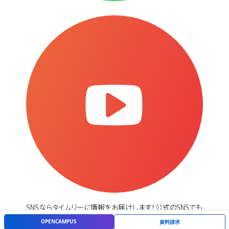
SNSならタイムリーに情報をお届けします！公式のSNSでも
学校生活の様子やイベント情報を発信しています。LINEで
OPENCAMPUS
資料請求