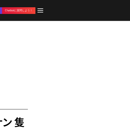
Chatbotに質問しよう！
ン 隻