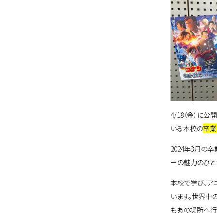
4/18（金）に
いる本校の
卒業
2024年3月
ーの魅力のひと
本校で学び、ア
います。世界中
もあの場所へ行