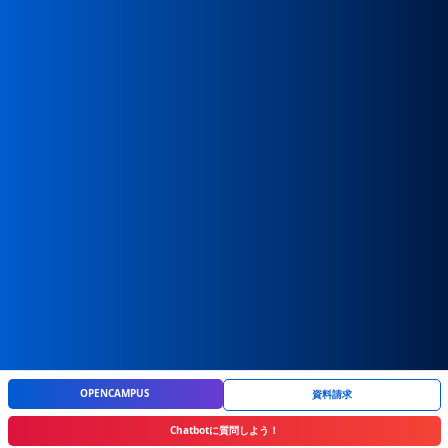
教員採用
保育園施設一覧
寄付金のお願い
吉田学園やしの木保育園
情報公開
吉田学園くりの木保育園
関連リンク
吉田学園さくら保育園
大学
札幌保健医療大学
OPENCAMPUS
資料請求
Chatbotに質問しよう！