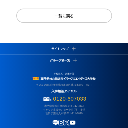
一覧に戻る
サイトマップ
学校について
グループ校一覧
サイバーズの特徴
就職実績
専門学校
学校法人 吉田学園
よくある質問
吉田学園 専門学校北海道リハビリテーション大学校
吉田学園 専門学校北海道自動車整備大学校
情報システム学科
〒065-0015 北海道札幌市東区北15条東6丁目3-1
吉田学園 北海道スポーツ専門学校
ゲームクリエイター学科
入学相談ダイヤル
吉田学園 専門学校北海道福祉・保育大学校
CGデザイナー学科
0120-607033
キャンパスライフ
専門学校総合事務局
011-742-3441
吉田学園 北海道グローバル外語専門学校
高校3年生の皆様へ
キャリア支援センター
011-711-1347
吉田学園 動物看護専門学校
吉田学園法人本部
011-711-6070
アクセス
吉田学園 医療歯科専門学校
サイトポリシー
吉田学園 公務員法科専門学校
LINE
Instagram
X (Twitter)
YouTube