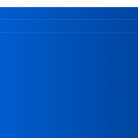
学校について
サイバーズの特徴
就職実績
専門学校
よくある質問
吉田学園 専門学校北海道リハビリテー
ン大学校
吉田学園 専門学校北海道自動車整備大
吉田学園 北海道スポーツ専門学校
吉田学園 専門学校北海道福祉・保育大