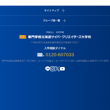
サイトマップ
情報システム学科
高校3年生の皆様へ
教員採用
グループ校一覧
ゲームクリエイター学科
アクセス
寄付金のお願い
CGデザイナー学科
サイトポリシー
情報公開
保育園施設一覧
大学
学校法人 吉田学園
キャンパスライフ
ショ
吉田学園 北海道グローバル外語専門学校
吉田学園やしの木保育園
札幌
吉田学園 動物看護専門学校
吉田学園くりの木保育園
学校
〒065-0015 北海道札幌市東区北15条東6丁目3-1
吉田学園 医療歯科専門学校
吉田学園さくら保育園
入学相談ダイヤル
吉田学園 公務員法科専門学校
学校
0120-607033
専門学校総合事務局
011-742-3441
｜
キャリア支援センター
011-711-1347
｜
吉田学園法人本部
011-711-6070
LINE
Instagram
X (Twitter)
YouTube