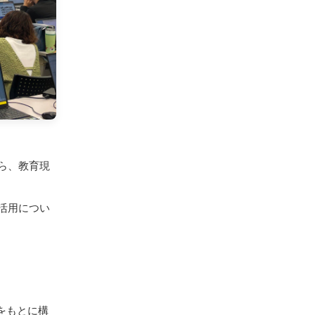
ら、教育現
活用につい
をもとに構