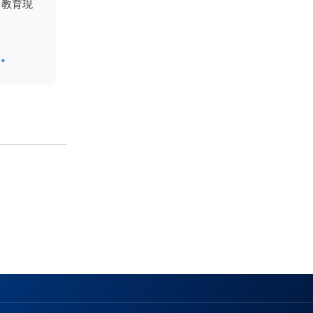
、教育現
た。