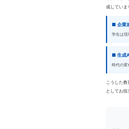
成していま
■ 企
学生は現
■ 生成
時代の変
こうした教
としてお役