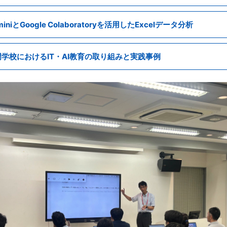
miniとGoogle Colaboratoryを活用したExcelデータ分析
門学校におけるIT・AI教育の取り組みと実践事例