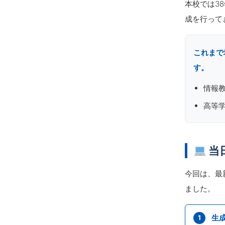
本校では3
成を行って
これまで
す。
情報
高等
当
今回は、最
ました。
生
1