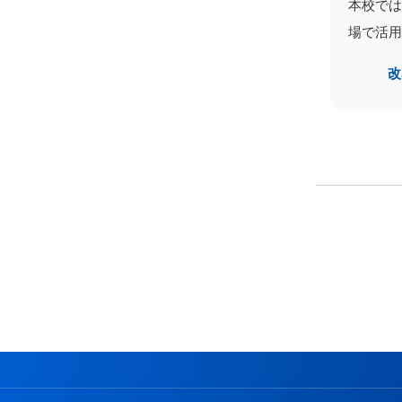
本校では
場で活用
改