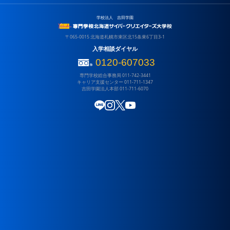
就職実績
専門学校
学校法人 吉田学園
よくある質問
吉田学園 専門学校北海道リハビリテーション大学校
吉田学園 専門学校北海道自動車整備大学校
情報システム学科
〒065-0015 北海道札幌市東区北15条東6丁目3-1
吉田学園 北海道スポーツ専門学校
ゲームクリエイター学科
入学相談ダイヤル
吉田学園 専門学校北海道福祉・保育大学校
CGデザイナー学科
0120-607033
キャンパスライフ
専門学校総合事務局
011-742-3441
吉田学園 北海道グローバル外語専門学校
高校3年生の皆様へ
キャリア支援センター
011-711-1347
吉田学園 動物看護専門学校
吉田学園法人本部
011-711-6070
アクセス
吉田学園 医療歯科専門学校
サイトポリシー
吉田学園 公務員法科専門学校
LINE
Instagram
X (Twitter)
YouTube
教員採用
保育園施設一覧
寄付金のお願い
吉田学園やしの木保育園
情報公開
吉田学園くりの木保育園
関連リンク
吉田学園さくら保育園
大学
札幌保健医療大学