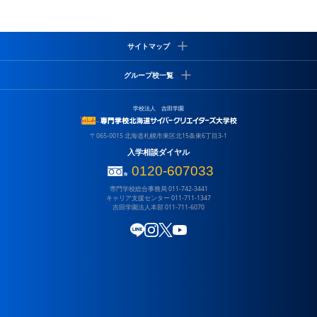
サイトマップ
学校について
グループ校一覧
サイバーズの特徴
就職実績
専門学校
学校法人 吉田学園
よくある質問
吉田学園 専門学校北海道リハビリテーション大学校
吉田学園 専門学校北海道自動車整備大学校
情報システム学科
〒065-0015 北海道札幌市東区北15条東6丁目3-1
吉田学園 北海道スポーツ専門学校
ゲームクリエイター学科
入学相談ダイヤル
吉田学園 専門学校北海道福祉・保育大学校
CGデザイナー学科
0120-607033
キャンパスライフ
専門学校総合事務局
011-742-3441
吉田学園 北海道グローバル外語専門学校
高校3年生の皆様へ
キャリア支援センター
011-711-1347
吉田学園 動物看護専門学校
吉田学園法人本部
011-711-6070
アクセス
吉田学園 医療歯科専門学校
サイトポリシー
吉田学園 公務員法科専門学校
LINE
Instagram
X (Twitter)
YouTube
教員採用
保育園施設一覧
寄付金のお願い
吉田学園やしの木保育園
情報公開
吉田学園くりの木保育園
関連リンク
吉田学園さくら保育園
大学