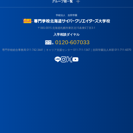
グループ校一覧
ゲームクリエイター学科
アクセス
寄付金のお願い
CGデザイナー学科
サイトポリシー
情報公開
保育園施設一覧
大学
学校法人 吉田学園
キャンパスライフ
ショ
吉田学園 北海道グローバル外語専門学校
吉田学園やしの木保育園
札幌
吉田学園 動物看護専門学校
吉田学園くりの木保育園
学校
〒065-0015 北海道札幌市東区北15条東6丁目3-1
吉田学園 医療歯科専門学校
吉田学園さくら保育園
入学相談ダイヤル
吉田学園 公務員法科専門学校
学校
0120-607033
専門学校総合事務局
011-742-3441
｜
キャリア支援センター
011-711-1347
｜
吉田学園法人本部
011-711-6070
LINE
Instagram
X (Twitter)
YouTube