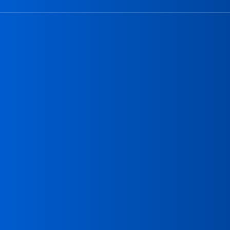
サイバーズの特徴
就職実績
専門学校
よくある質問
吉田学園 専門学校北海道リハビリテー
ン大学校
吉田学園 専門学校北海道自動車整備大
吉田学園 北海道スポーツ専門学校
吉田学園 専門学校北海道福祉・保育大