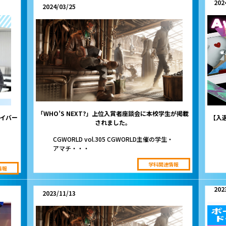
202
2024/03/25
「WHO’S NEXT?」上位入賞者座談会に本校学生が掲載
サイバー
【入選
されました。
CGWORLD vol.305 CGWORLD主催の学生・
アマチ・・・
学科関連情報
情報
202
2023/11/13