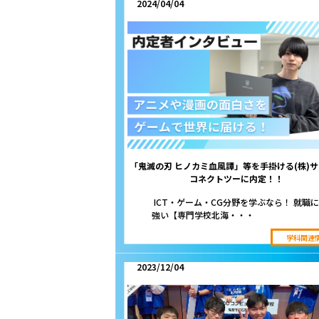
2024/04/04
「鬼滅の刃 ヒノカミ血風譚」等を手掛ける(株)
コネクトツーに内定！！
ICT・ゲーム・CG分野を学ぶなら！ 就職に
強い【専門学校北海・・・
学科関連
2023/12/04