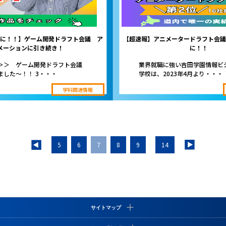
に！！】ゲーム開発ドラフト会議 ア
【超速報】アニメータードラフト会議
メーションに引き続き！
に！！
＞＞ ゲーム開発ドラフト会議
業界就職に強い吉田学園情報ビ
ました～！！ 3・・・
学校は、2023年4月より・・・
学科関連情報
5
6
7
8
9
14
…
サイトマップ
情報システム学科
高校3年生の皆様へ
教員採用