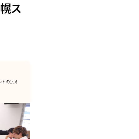
札幌ス
トの1つ！