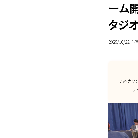
ーム開
タジ
2025/10/22
学
ハッカソ
サ