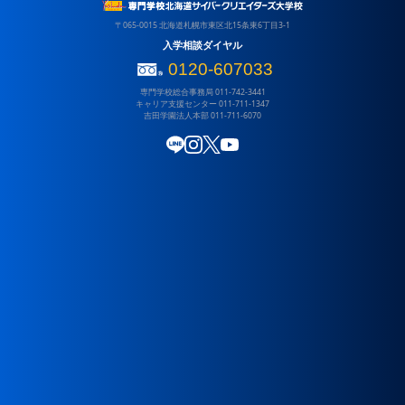
吉田学園 専門学校北海道自動車整備大学校
情報システム学科
〒065-0015 北海道札幌市東区北15条東6丁目3-1
吉田学園 北海道スポーツ専門学校
ゲームクリエイター学科
入学相談ダイヤル
吉田学園 専門学校北海道福祉・保育大学校
CGデザイナー学科
0120-607033
キャンパスライフ
専門学校総合事務局
011-742-3441
吉田学園 北海道グローバル外語専門学校
高校3年生の皆様へ
キャリア支援センター
011-711-1347
吉田学園 動物看護専門学校
吉田学園法人本部
011-711-6070
アクセス
吉田学園 医療歯科専門学校
サイトポリシー
吉田学園 公務員法科専門学校
LINE
Instagram
X (Twitter)
YouTube
教員採用
保育園施設一覧
寄付金のお願い
吉田学園やしの木保育園
情報公開
吉田学園くりの木保育園
関連リンク
吉田学園さくら保育園
大学
札幌保健医療大学